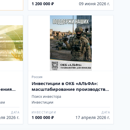
1 200 000 ₽
09 июня 2026 г.
Россия
Инвестиции в ОКБ «АЛЬФА»:
рения
масштабирование производства
инновационных БПЛА
Поиск инвестора
«Изделие-98»
рам
Инвестиции
ДАТА
ИНВЕСТИЦИИ
ДАТА
ля 2026 г.
1 000 000 ₽
17 апреля 2026 г.