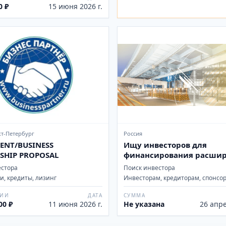
0 ₽
15 июня 2026 г.
кт-Петербург
Россия
ENT/BUSINESS
Ищу инвесторов для
SHIP PROPOSAL
финансирования расши
бизнеса
естора
Поиск инвестора
, кредиты, лизинг
Инвесторам, кредиторам, спонсо
ЦИИ
ДАТА
СУММА
00 ₽
11 июня 2026 г.
Не указана
26 апре