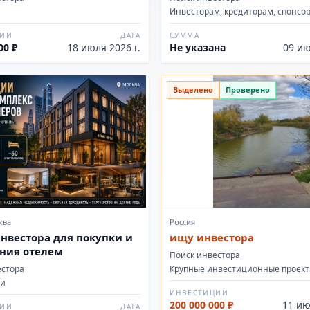
Инвесторам, кредиторам, спонсо
ЦИИ
ДАТА
СУММА
00 ₽
18 июля 2026 г.
Не указана
09 ию
Выделено
Проверено
ква
Россия
нвестора для покупки и
ищу инвестора
ния отелем
Поиск инвестора
естора
Крупные инвестиционные проек
ии
ИНВЕСТИЦИИ
200 000 000 ₽
11 ию
ЦИИ
ДАТА