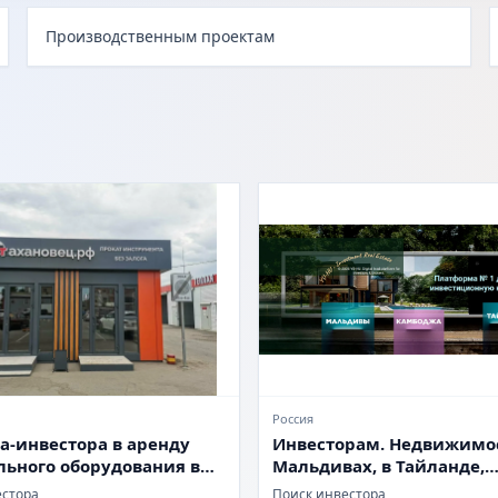
Производственным проектам
Россия
а-инвестора в аренду
Инвесторам. Недвижимос
льного оборудования в
Мальдивах, в Тайланде,
 35%)
Камбодже.
естора
Поиск инвестора