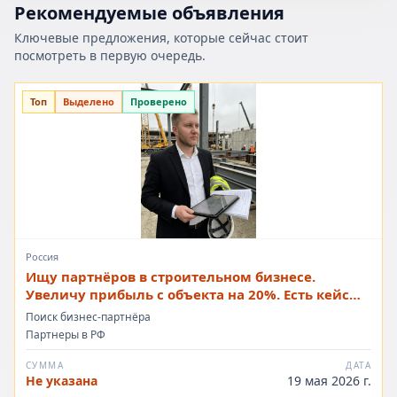
Рекомендуемые объявления
Ключевые предложения, которые сейчас стоит
посмотреть в первую очередь.
Топ
Выделено
Проверено
Россия
Ищу партнёров в строительном бизнесе.
Увеличу прибыль с объекта на 20%. Есть кейсы с
ООО выручкой до 12 млрд.
Поиск бизнес-партнёра
Партнеры в РФ
СУММА
ДАТА
Не указана
19 мая 2026 г.