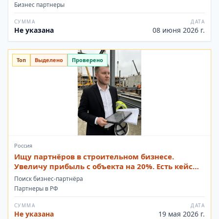
Бизнес партнеры
СУММА
ДАТА
Не указана
08 июня 2026 г.
Топ
Выделено
Проверено
Россия
Ищу партнёров в строительном бизнесе.
Увеличу прибыль с объекта на 20%. Есть кейсы с
ООО выручкой до 12 млрд.
Поиск бизнес-партнёра
Партнеры в РФ
СУММА
ДАТА
Не указана
19 мая 2026 г.