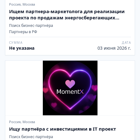
Россия, Москва
Ищем партнера-маркетолога для реализации
проекта по продажам энергосберегающих
потолочных водяных лучистых систем
Поиск бизнес-партнёра
отопления для объемных помещений
Партнеры в РФ
промышленных и гражданских объектов.
СУММА
ДАТА
Не указана
03 июня 2026 г.
Россия, Москва
Ищу партнёра с инвестициями в IT проект
Поиск бизнес-партнёра