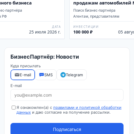
нного бизнеса
продажам автомобилей 
CX-5
нес-партнёра
Поиск бизнес-партнёра
в РФ
Агентам, представителям
ДАТА
ИНВЕСТИЦИИ
25 июля 2026 г.
100 000 ₽
05 авгу