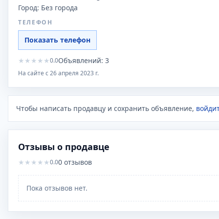
Город:
Без города
ТЕЛЕФОН
Показать телефон
★
★
★
★
★
Объявлений:
3
0.0
На сайте с
26 апреля 2023 г.
Чтобы написать продавцу и сохранить объявление,
войдит
Отзывы о продавце
★
★
★
★
★
0
отзывов
0.0
Пока отзывов нет.