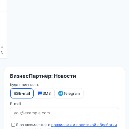
ТА
г.