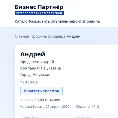
Бизнес Партнёр
КАТАЛОГ ДЕЛОВЫХ ПРЕДЛОЖЕНИЙ
Каталог
Разместить объявление
Войти
Правила
Главная
/
Профиль продавца
/
Андрей
Андрей
Продавец:
Андрей
Компания:
Не указана
Город:
Не указан
ТЕЛЕФОН
Показать телефон
★
★
★
★
★
0
отзывов
0.0
На платформе с
25 апреля 2025 г.
| Объявлений:
2