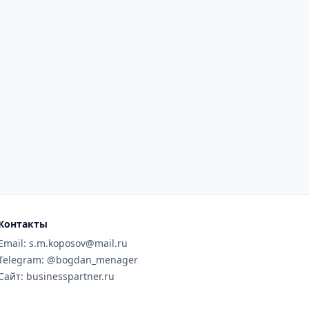
Контакты
Email: s.m.koposov@mail.ru
Telegram: @bogdan_menager
Сайт: businesspartner.ru