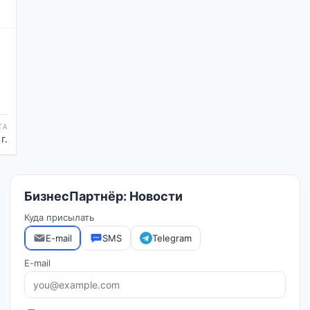
ТА
г.