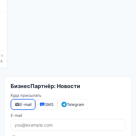
ТА
г.