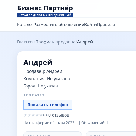
Бизнес Партнёр
КАТАЛОГ ДЕЛОВЫХ ПРЕДЛОЖЕНИЙ
Каталог
Разместить объявление
Войти
Правила
Главная
/
Профиль продавца
/
Андрей
Андрей
Продавец:
Андрей
Компания:
Не указана
Город:
Не указан
ТЕЛЕФОН
Показать телефон
★
★
★
★
★
0
отзывов
0.0
На платформе с
11 мая 2023 г.
| Объявлений:
1