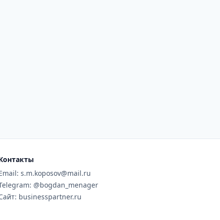
Контакты
Email: s.m.koposov@mail.ru
Telegram: @bogdan_menager
Сайт: businesspartner.ru