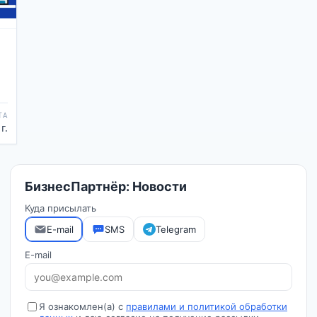
ТА
г.