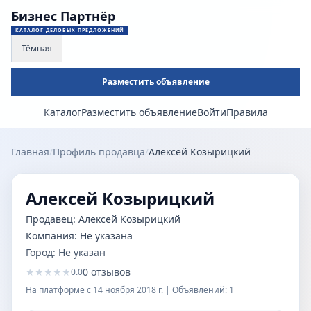
Бизнес Партнёр
КАТАЛОГ ДЕЛОВЫХ ПРЕДЛОЖЕНИЙ
Тёмная
Разместить объявление
Каталог
Разместить объявление
Войти
Правила
Главная
/
Профиль продавца
/
Алексей Козырицкий
Алексей Козырицкий
Продавец:
Алексей Козырицкий
Компания:
Не указана
Город:
Не указан
★
★
★
★
★
0
отзывов
0.0
На платформе с
14 ноября 2018 г.
| Объявлений:
1