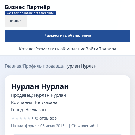
Бизнес Партнёр
КАТАЛОГ ДЕЛОВЫХ ПРЕДЛОЖЕНИЙ
Тёмная
Разместить объявление
Каталог
Разместить объявление
Войти
Правила
Главная
/
Профиль продавца
/
Нурлан Нурлан
Нурлан Нурлан
Продавец:
Нурлан Нурлан
Компания:
Не указана
Город:
Не указан
★
★
★
★
★
0
отзывов
0.0
На платформе с
05 июля 2015 г.
| Объявлений:
1