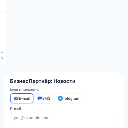
ТА
г.