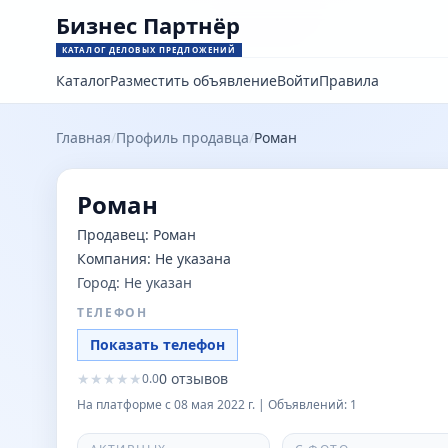
Бизнес Партнёр
КАТАЛОГ ДЕЛОВЫХ ПРЕДЛОЖЕНИЙ
Каталог
Разместить объявление
Войти
Правила
Главная
/
Профиль продавца
/
Роман
Роман
Продавец:
Роман
Компания:
Не указана
Город:
Не указан
ТЕЛЕФОН
Показать телефон
★
★
★
★
★
0
отзывов
0.0
На платформе с
08 мая 2022 г.
| Объявлений:
1