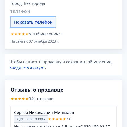
Город:
Без города
ТЕЛЕФОН
Показать телефон
★
★
★
★
★
Объявлений:
1
5.0
На сайте с
07 октября 2023 г.
Чтобы написать продавцу и сохранить объявление,
войдите в аккаунт
.
Отзывы о продавце
★
★
★
★
★
1
отзывов
5.0
Сергей Николаевич Миндзаев
★
★
★
★
★
Идут переговоры
5.0
Нет с вами контакта, мой Вацап +7 930 159 92 57