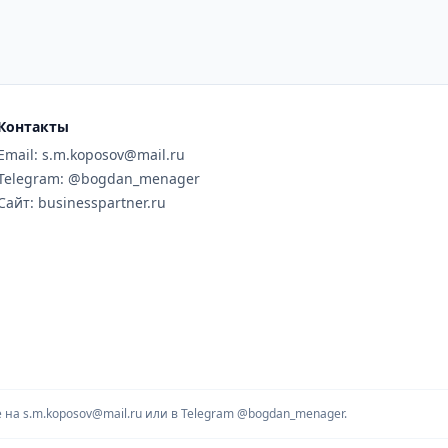
Контакты
Email: s.m.koposov@mail.ru
Telegram: @bogdan_menager
Сайт: businesspartner.ru
на s.m.koposov@mail.ru или в Telegram
@bogdan_menager.