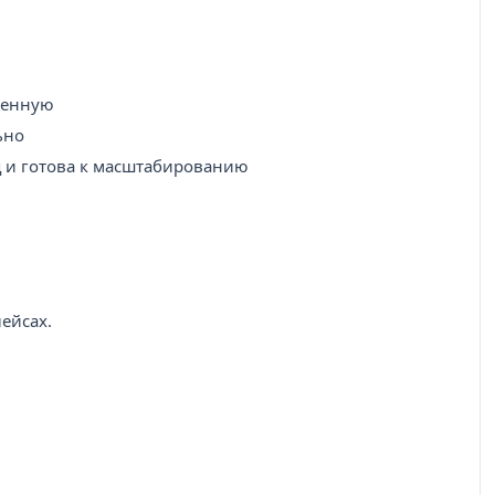
женную
ьно
ц и готова к масштабированию
ейсах.