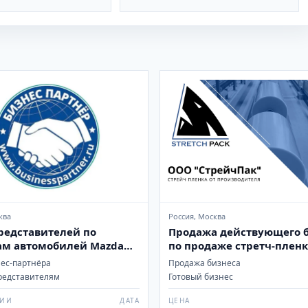
ква
Россия, Москва
едставителей по
Продажа действующего 
м автомобилей Mazda
по продаже стретч-плен
нес-партнёра
Продажа бизнеса
редставителям
Готовый бизнес
ЦИИ
ДАТА
ЦЕНА