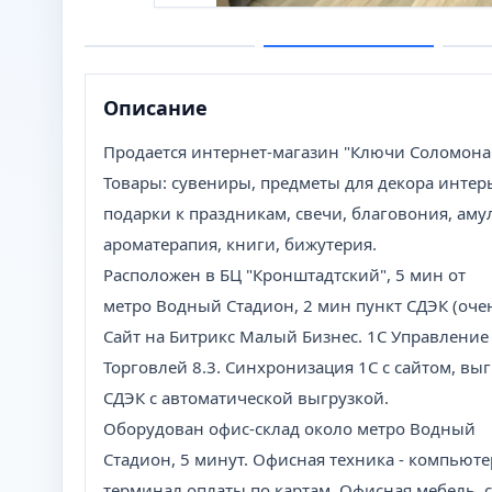
Описание
Продается интернет-магазин "Ключи Соломона
Товары: сувениры, предметы для декора интер
подарки к праздникам, свечи, благовония, аму
ароматерапия, книги, бижутерия.
Расположен в БЦ "Кронштадтский", 5 мин от
метро Водный Стадион, 2 мин пункт СДЭК (очен
Сайт на Битрикс Малый Бизнес. 1С Управление
Торговлей 8.3. Синхронизация 1С с сайтом, выгр
СДЭК с автоматической выгрузкой.
Оборудован офис-склад около метро Водный
Стадион, 5 минут. Офисная техника - компьютер
терминал оплаты по картам, Офисная мебель, с