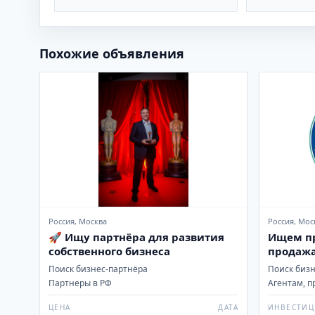
Похожие объявления
Россия, Москва
Россия, Мос
🚀 Ищу партнёра для развития
Ищем пр
собственного бизнеса
продажа
CX-5
Поиск бизнес-партнёра
Поиск биз
Партнеры в РФ
Агентам, п
ЦЕНА
ДАТА
ИНВЕСТИ