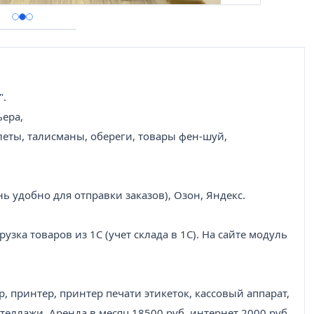
".
ьера,
леты, талисманы, обереги, товары фен-шуй,
ь удобно для отправки заказов), Озон, Яндекс.
узка товаров из 1С (учет склада в 1С). На сайте модуль
, принтер, принтер печати этикеток, кассовый аппарат,
теллажи. Аренда в месяц 18500 руб, интернет 2000 руб.