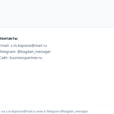
Контакты
Email: s.m.koposov@mail.ru
Telegram: @bogdan_menager
Сайт: businesspartner.ru
на s.m.koposov@mail.ru или в Telegram
@bogdan_menager.