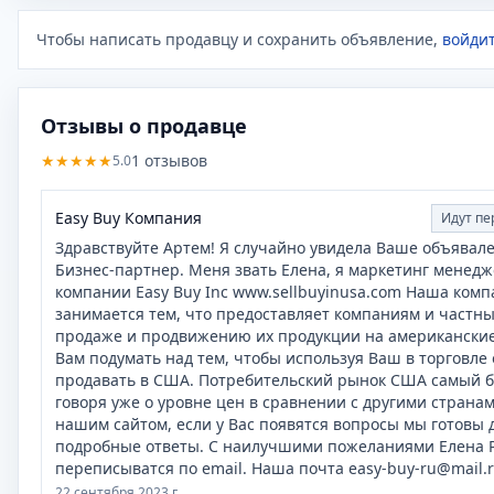
Чтобы написать продавцу и сохранить объявление,
войдит
Отзывы о продавце
★
★
★
★
★
1
отзывов
5.0
Easy Buy Компания
Идут пе
Здравствуйте Артем! Я случайно увидела Ваше объявал
Бизнес-партнер. Меня звать Елена, я маркетинг менед
компании Easy Buy Inc www.sellbuyinusa.com Наша компа
занимается тем, что предоставляет компаниям и частны
продаже и продвижению их продукции на американские
Вам подумать над тем, чтобы используя Ваш в торговле
продавать в США. Потребительский рынок США самый б
говоря уже о уровне цен в сравнении с другими странам
нашим сайтом, если у Вас появятся вопросы мы готовы 
подробные ответы. С наилучшими пожеланиями Елена P
переписыватся по email. Наша почта easy-buy-ru@mail.
22 сентября 2023 г.