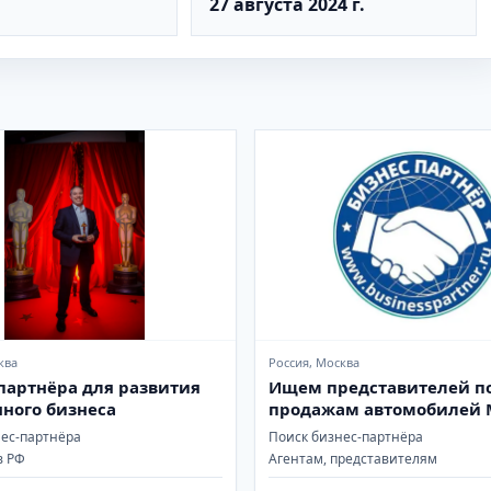
27 августа 2024 г.
ква
Россия, Москва
партнёра для развития
Ищем представителей п
нного бизнеса
продажам автомобилей 
CX-5
нес-партнёра
Поиск бизнес-партнёра
в РФ
Агентам, представителям