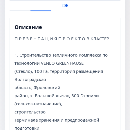
Описание
П Р Е З Е Н Т А Ц И Я П Р О Е К Т О В КЛАСТЕР.
1. Строительство Тепличного Комплекса по
технологии VENLO GREENHAUSE
(Стекло), 100 Га, территория размещения
Волгоградская
область, Фроловский
район, х. Большой лычак, 300 Га земли
(сельхоз-назначение),
строительство
Терминала хранения и предпродажной
подготовки