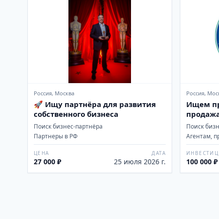
Россия, Москва
Россия, Мос
🚀 Ищу партнёра для развития
Ищем пр
собственного бизнеса
продажа
CX-5
Поиск бизнес-партнёра
Поиск биз
Партнеры в РФ
Агентам, п
ЦЕНА
ДАТА
ИНВЕСТИ
27 000 ₽
25 июля 2026 г.
100 000 ₽