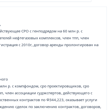
,
йствующее СРО с генподрядом на 60 млн р. с
телей нефтегазовых комплексов, член тпп, член
егистрация с 2010г, договор аренды пролонгирован на
ного
млн р. с компфондом, сро проектировщиков, сро
п, член ассоциации судэкспертов, действующего с
рственных контрактов по ФЗ44,223, оказывает услуги
дению сделок по заключению контрактов, договоров,