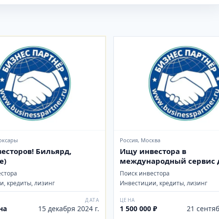
боксары
Россия, Москва
есторов! Бильярд,
Ищу инвестора в
е)
международный сервис 
управляемых полетов на
естора
Поиск инвестора
онлайн.
, кредиты, лизинг
Инвестиции, кредиты, лизинг
ДАТА
ЦЕНА
на
15 декабря 2024 г.
1 500 000 ₽
21 сентяб