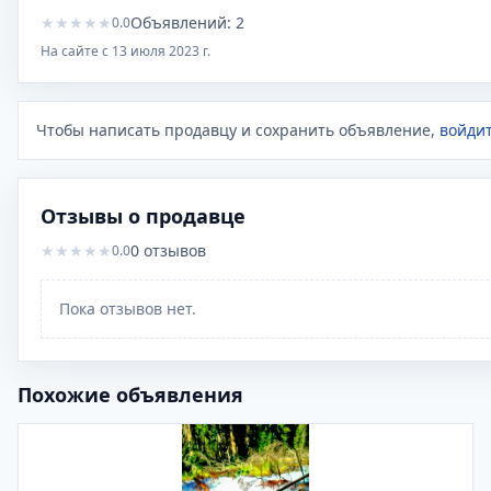
★
★
★
★
★
Объявлений:
2
0.0
На сайте с
13 июля 2023 г.
Чтобы написать продавцу и сохранить объявление,
войдит
Отзывы о продавце
★
★
★
★
★
0
отзывов
0.0
Пока отзывов нет.
Похожие объявления