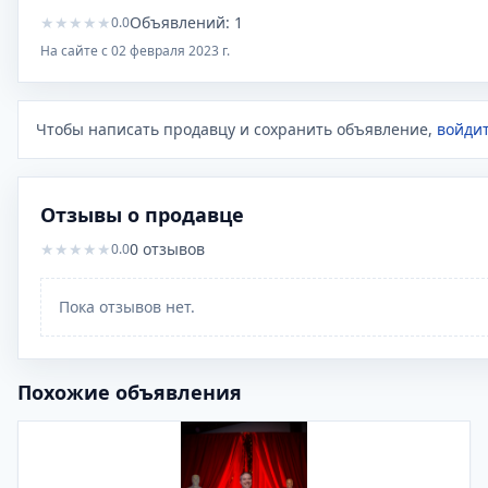
★
★
★
★
★
Объявлений:
1
0.0
На сайте с
02 февраля 2023 г.
Чтобы написать продавцу и сохранить объявление,
войдит
Отзывы о продавце
★
★
★
★
★
0
отзывов
0.0
Пока отзывов нет.
Похожие объявления