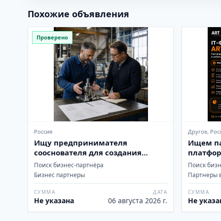
Похожие объявления
Проверено
Россия
Другое, Рос
Ищу предпринимателя
Ищем па
сооснователя для создания
платфор
новых бизнесов
мебельн
Поиск бизнес-партнёра
Поиск биз
России
Бизнес партнеры
Партнеры 
СУММА
ДАТА
СУММА
Не указана
06 августа 2026 г.
Не указа