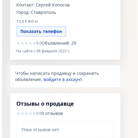
Контакт:
Сергей Копосов
Город:
Ставрополь
ТЕЛЕФОН
Показать телефон
★
★
★
★
★
Объявлений:
29
0.0
На сайте с
08 февраля 2022 г.
Чтобы написать продавцу и сохранить
объявление,
войдите в аккаунт
.
Отзывы о продавце
★
★
★
★
★
0
отзывов
0.0
Пока отзывов нет.