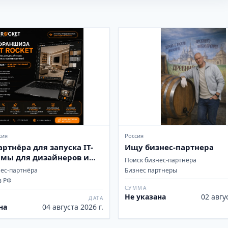
сия
Россия
ртнёра для запуска IT-
Ищу бизнес-партнера
мы для дизайнеров и
Поиск бизнес-партнёра
ых производителей в
нес-партнёра
Бизнес партнеры
в РФ
СУММА
Не указана
02 авгу
ДАТА
на
04 августа 2026 г.