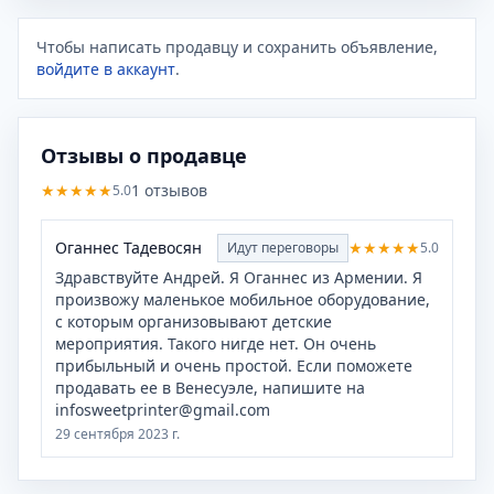
Чтобы написать продавцу и сохранить объявление,
войдите в аккаунт
.
Отзывы о продавце
★
★
★
★
★
1
отзывов
5.0
Оганнес Тадевосян
★
★
★
★
★
Идут переговоры
5.0
Здравствуйте Андрей. Я Оганнес из Армении. Я
произвожу маленькое мобильное оборудование,
с которым организовывают детские
мероприятия. Такого нигде нет. Он очень
прибыльный и очень простой. Если поможете
продавать ее в Венесуэле, напишите на
infosweetprinter@gmail.com
29 сентября 2023 г.